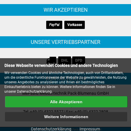
WIR AKZEPTIEREN
PayPal
Vorkasse
UNSERE VERTRIEBSPARTNER
DHL
DPD
Diese Webseite verwendet Cookies und andere Technologien
Wir verwenden Cookies und ähnliche Technologien, auch von Drittanbietern,
um die ordentliche Funktionsweise der Website zu gewährleisten, die Nutzung
KONTAKTDATEN
unseres Angebotes zu analysieren und Ihnen ein bestmögliches
Einkaufserlebnis bieten zu können. Weitere Informationen finden Sie in
unserer Datenschutzerklärung.
MePaBlu Medizintechnik Pack-Blumenau GmbH
Eiderkampsweg 19
Alle Akzeptieren
24582 Bordesholm | Deutschland
Tel: +49 (0) 4322 5577 | Fax: +49 (0) 4322 2808
Weitere Informationen
E-mail:
info@mepablu.de
Datenschutzerklärung
Impressum
© 2026 MePaBlu Medizintechnik Pack-Blumenau GmbH